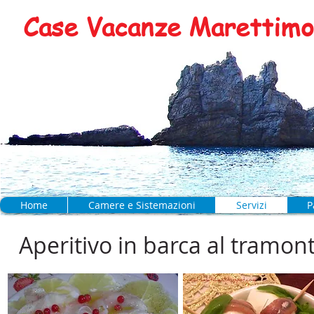
Case Vacanze Marettimo 
Home
Camere e Sistemazioni
Servizi
P
Aperitivo in barca al tramon