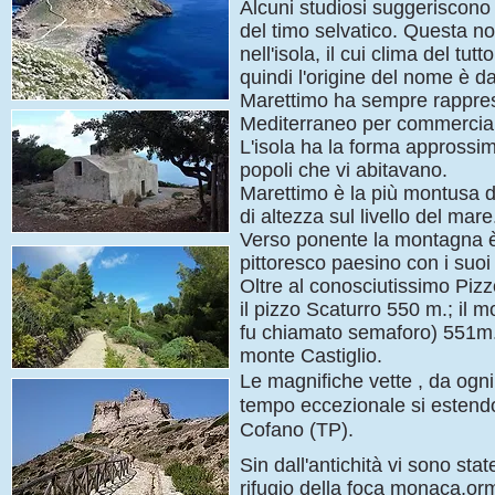
Alcuni studiosi suggeriscono
del timo selvatico. Questa no
nell'isola, il cui clima del tut
quindi l'origine del nome è d
Marettimo ha sempre rappresen
Mediterraneo per commerciare 
L'isola ha la forma approssima
popoli che vi abitavano.
Marettimo è la più montusa de
di altezza sul livello del mare
Verso ponente la montagna è p
pittoresco paesino con i suoi 
Oltre al conosciutissimo Pizz
il pizzo Scaturro 550 m.; il m
fu chiamato semaforo) 551m.; 
monte Castiglio.
Le magnifiche vette , da ogni
tempo eccezionale si estendon
Cofano (TP).
Sin dall'antichità vi sono sta
rifugio della foca monaca,orm