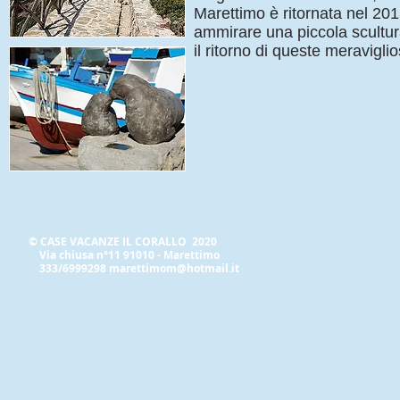
Marettimo è ritornata nel 201
ammirare una piccola scultu
il ritorno di queste meravigl
© CASE VACANZE IL CORALLO 2020
Via chiusa n°11 91010 - Marettimo
333/6999298
marettimom@hotmail.it