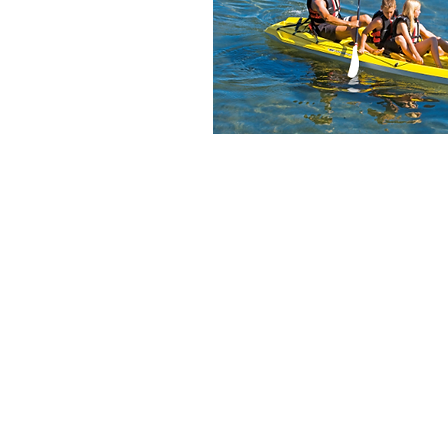
© CASE VACANZE IL CORALLO 2020
Via chiusa n°11 91010 - Marettimo
333/6999298
marettimom@hotmail.i