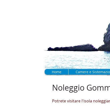
Case Vacanze 
Home
Camere e Sistemazio
Noleggio Gomm
Potrete visitare l'isola nolegg