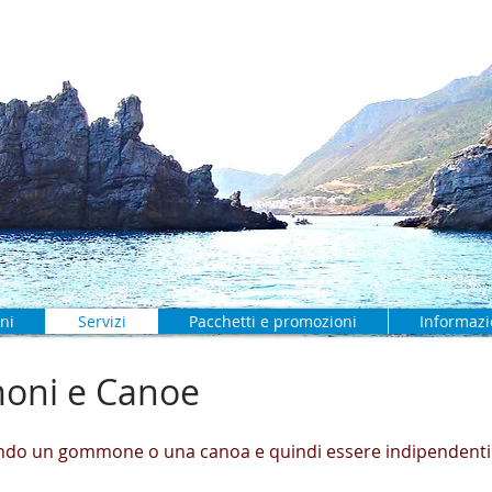
Marettimo "Il Corallo"
ni
Servizi
Pacchetti e promozioni
Informazi
oni e Canoe
iando un gommone o una canoa e quindi essere indipendenti e