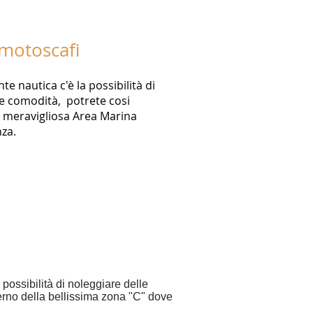
motoscafi
e nautica c'è la possibilità di
 le comodità, potrete cosi
a meravigliosa Area Marina
nza.
 possibilità di noleggiare delle
terno della bellissima zona "C" dove