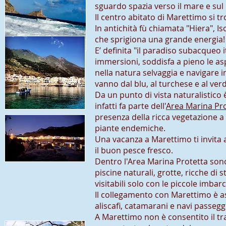
sguardo spazia verso il mare e sul
Il centro abitato di Marettimo si tr
In antichità fù chiamata "Hiera", Iso
che sprigiona una grande energia!
E’ definita "il paradiso subacqueo i
immersioni, soddisfa a pieno le as
nella natura selvaggia e navigare i
vanno dal blu, al turchese e al ve
Da un punto di vista naturalistico 
infatti fa parte dell'
Area Marina Pr
presenza della ricca vegetazione 
piante endemiche.
Una vacanza a Marettimo ti invita a
il buon pesce fresco.
Dentro l'Area Marina Protetta son
piscine naturali, grotte, ricche di s
visitabili solo con le piccole imbar
Il collegamento con Marettimo è a
aliscafi, catamarani e navi passeg
A Marettimo non è consentito il tr