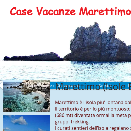
Case Vacanze Marettimo 
Marettimo (Isole 
Home
Camere e Sistemazioni
Servizi
P
Marettimo è l'isola piu' lontana dal
Il territorio è per lo più montuoso
(686 mt) diventata ormai la meta pr
gruppi trekking.
I curati sentieri dell’isola regalano