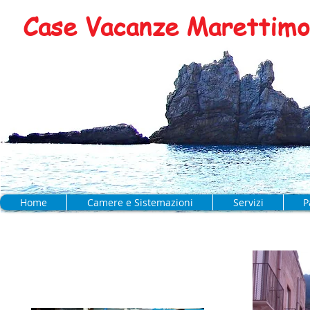
Case Vacanze Marettimo 
Home
Camere e Sistemazioni
Servizi
P