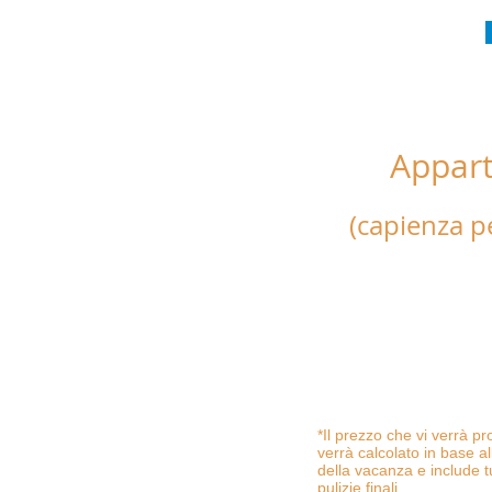
Appar
"100 
(capienza p
Appartamento composto
matrimoniali, due bagni
attrezzata, completo di 
da cucina, asciugamani, t
tv led, phon e forno.
Possibilita di letto agg
*Il prezzo che vi verrà 
verrà calcolato in base al
della vacanza e include tu
pulizie finali.