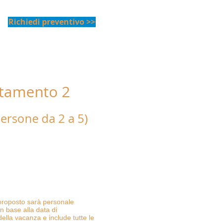
Richiedi preventivo >>
tamento 2
ista mare"
ersone da 2 a 5)
sto da due camere
ni, una cucina attrezzata
razzo vista mare, completo di
asciugamani, teli da bagno,
rno e barbecue.
aggiunto in ogni camera.
 proposto sarà personale
in base alla data di
della vacanza e include tutte le