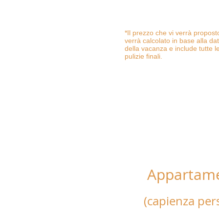
Possibilita di letto aggiunto
*Il prezzo che vi verrà propos
verrà calcolato in base alla da
della vacanza e include tutte le
pulizie finali.
Appartame
"50 mt d
(capienza per