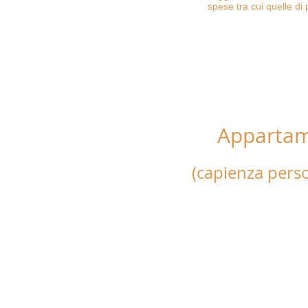
spese tra cui quelle di pu
Appartam
"vista m
(capienza perso
Appartamento composto da
una cameretta con due letti
un bagno e un terrazzo vist
legno e attrezzato di tavol
Completo di biancheria da l
cucina, asciugamani, teli d
frigo.