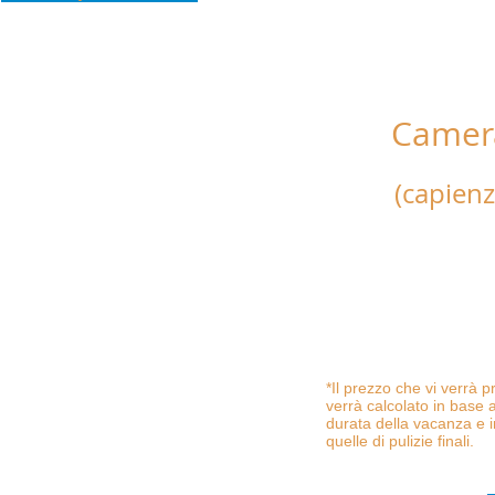
Camera
"50 m
(capien
Composta da una camera
e un bagno.
Completa di biancheria d
bagno, tv led, frigo, ph
calore.
*Il prezzo che vi verrà 
verrà calcolato in base a
durata della vacanza e i
quelle di pulizie finali.