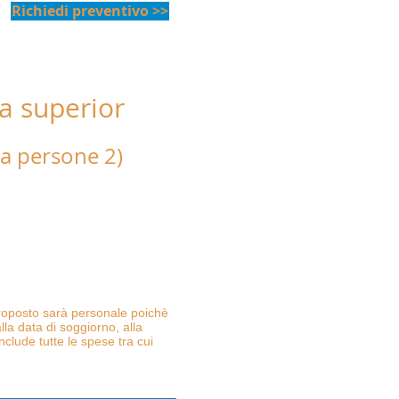
Richiedi preventivo >>
 superior
t. dal mare"
za persone 2)
 matrimoniale con finestra
a letto, asciugamani, teli da
on e aria condizionata/pompa di
proposto sarà personale poichè
lla data di soggiorno, alla
nclude tutte le spese tra cui