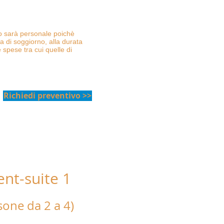
.
to sarà personale poichè
ta di soggiorno, alla durata
 spese tra cui quelle di
Richiedi preventivo >>
nt-suite 1
al mare"
sone da 2 a 4)