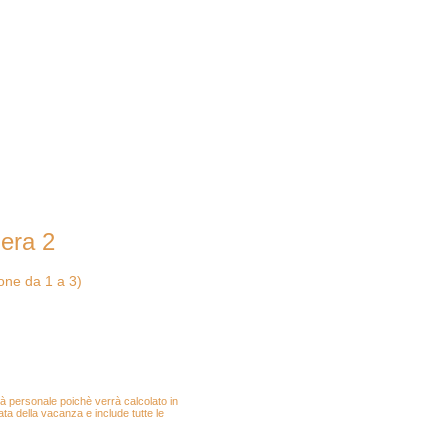
era 2
a mare"
ne da 1 a 3)
atrimoniale con balcone e
etto, asciugamani, teli da
atore a tetto
.
o in camera.
rà personale poichè verrà calcolato in
ata della vacanza e include tutte le