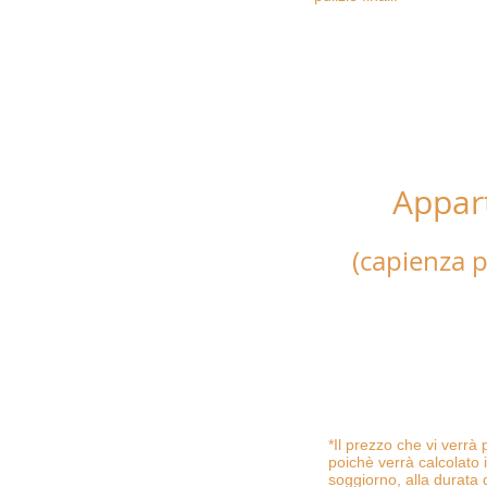
Appar
"v
(capienza p
Appartamento compo
matrimoniali, due bag
con veranda e un ter
biancheria da letto, 
phon, ventilatore, fo
Possibilita di letto 
*Il prezzo che vi verrà
poichè verrà calcolato 
soggiorno, alla durata 