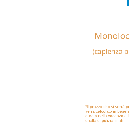
Monoloc
"30 
(capienza p
Composto da una camer
un bagno e una cucina c
letto.
Completo di biancheria d
bagno, tv led, frigo, ph
calore.
*Il prezzo che vi verrà 
verrà calcolato in base a
durata della vacanza e i
quelle di pulizie finali.