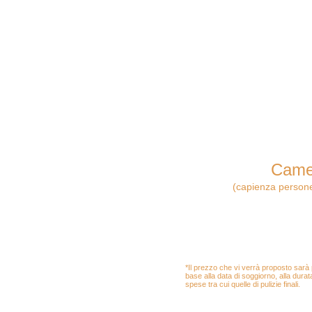
Came
(capienza persone
Composta da una camera ma
Completa di biancheria da let
bagno, tv led, phon e ventilat
Possibilita di letto aggiunto
*Il prezzo che vi verrà proposto sarà
base alla data di soggiorno, alla durat
spese tra cui quelle di pulizie finali.