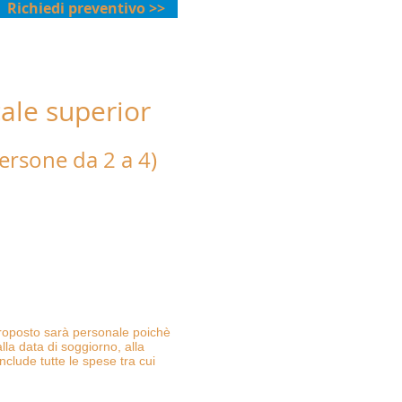
Richiedi preventivo >>
ale superior
mt. dal mare"
ersone da 2 a 4)
a matrimoniale,
on piano cottura e divano
a letto, asciugamani, teli da
on e aria condizionata/pompa di
proposto sarà personale poichè
lla data di soggiorno, alla
nclude tutte le spese tra cui