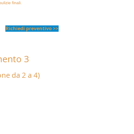
lizie finali.
Richiedi preventivo >>
ento 3
are"
ne da 2 a 4)
 una camera matrimoniale,
ni, un soggiorno-cucina,
a mare coperto con tettoia in
o, sedie, sdraio e barbecue.
etto, biancheria da
a bagno, ventilatore, phon e