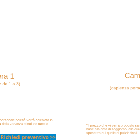
Cam
ra 1
"vist
 da 1 a 3)
(capienza perso
trimoniale e un bagno.
Composta da una camera m
to, asciugamani, teli da
un bagno.
ore a tetto.
Completa di biancheria da l
 in camera.
bagno, tv led, phon e ventil
Possibilita di letto aggiunt
 personale poichè verrà calcolato in
a della vacanza e include tutte le
*Il prezzo che vi verrà proposto sa
base alla data di soggiorno, alla dur
spese tra cui quelle di pulizie finali.
Richiedi preventivo >>