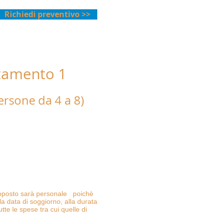
Richiedi preventivo >>
tamento 1
mt. dal mare"
ersone da 4 a 8)
 da tre camere
 e un terrazzo con cucina
biancheria da letto, biancheria
eli da bagno, ventilatori a tetto,
iunto in ogni camera.
proposto sarà personale poichè
la data di soggiorno, alla durata
tte le spese tra cui quelle di